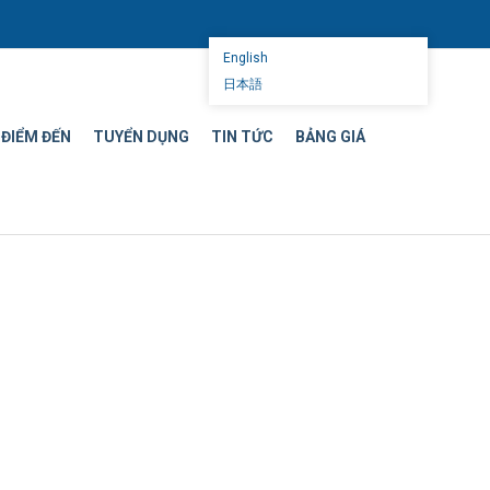
English
日本語
ĐIỂM ĐẾN
TUYỂN DỤNG
TIN TỨC
BẢNG GIÁ