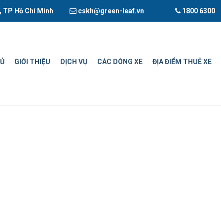
, TP Hồ Chí Minh
cskh@green-leaf.vn
1800 6300
HỦ
GIỚI THIỆU
DỊCH VỤ
CÁC DÒNG XE
ĐỊA ĐIỂM THUÊ XE