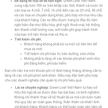
Đa dạng về loại xe và tiện nghi:
Green Leaf Việt Nam
cung cấp hơn 700 xe trên khắp các tỉnh thành cả nước từ
các loại xe 4 chỗ, 7 chỗ, 16 chỗ đến các xe 29 chỗ, 45 chỗ
và các loại xe chuyên dụng khác, phù hợp với mọi nhu cầu
của khách hàng. Các xe đều được trang bị đầy đủ tiện
nghi hiện đại như điều hòa, ghế ngồi thoải mái, hệ thống
âm thanh chất lượng cao, wifi miễn phí giúp hành trình
của bạn trở nên thoải mái và thú vị.
Tiết kiệm chi phí:
Khách hàng không phải bỏ ra một số tiền lớn để
mua xe mới.
Tiết kiệm chi phí bảo trì, bảo dưỡng, sửa chữa.
Không phải lo lắng về các khoản phí phát sinh như
phí đăng kiểm, phí bảo hiểm.
Bạn chỉ cần trả một khoản phí cố định hàng tháng, không cần lo
lắng về các chi phí phát sinh khác. Điều này đặc biệt phù hợp
cho các doanh nghiệp cần quản lý chi phí hiệu quả.
Lái xe chuyên nghiệp:
Green Leaf Việt Nam tự hào sở
hữu đội ngũ lái xe được đào tạo bài bản, có kinh nghiệm.
Không chỉ thành thạo về kỹ thuật lái xe mà còn luôn tuân
thủ quy tắc an toàn giao thông, thân thiện và nhiệt tình
với khách hàng. Khách hàng có thể hoàn toàn yên tâm về