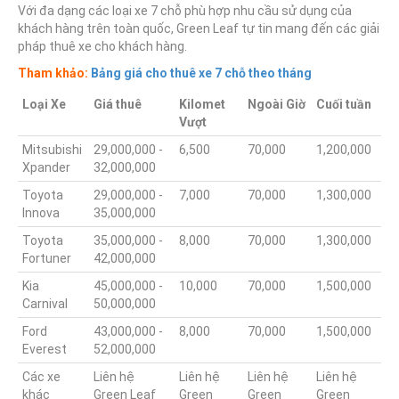
Với đa dạng các loại xe 7 chỗ phù hợp nhu cầu sử dụng của
khách hàng trên toàn quốc, Green Leaf tự tin mang đến các giải
pháp thuê xe cho khách hàng.
Tham khảo:
Bảng giá cho thuê xe 7 chỗ theo tháng
Loại Xe
Giá thuê
Kilomet
Ngoài Giờ
Cuối tuần
Vượt
Mitsubishi
29,000,000 -
6,500
70,000
1,200,000
Xpander
32,000,000
Toyota
29,000,000 -
7,000
70,000
1,300,000
Innova
35,000,000
Toyota
35,000,000 -
8,000
70,000
1,300,000
Fortuner
42,000,000
Kia
45,000,000 -
10,000
70,000
1,500,000
Carnival
50,000,000
Ford
43,000,000 -
8,000
70,000
1,500,000
Everest
52,000,000
Các xe
Liên hệ
Liên hệ
Liên hệ
Liên hệ
khác
Green Leaf
Green
Green
Green