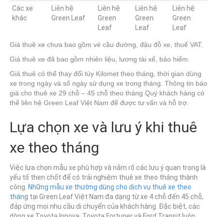
Các xe
Liên hệ
Liên hệ
Liên hệ
Liên hệ
khác
Green Leaf
Green
Green
Green
Leaf
Leaf
Leaf
Giá thuê xe chưa bao gồm vé cầu đường, đậu đỗ xe, thuế VAT.
Giá thuê xe đã bao gồm nhiên liệu, lương tài xế, bảo hiểm.
Giá thuê có thể thay đổi tùy Kilomet theo tháng, thời gian dùng
xe trong ngày và số ngày sử dụng xe trong tháng. Thông tin báo
giá cho thuê xe 29 chỗ – 45 chỗ theo tháng Quý khách hàng có
thể liên hệ Green Leaf Việt Nam để được tư vấn và hỗ trợ.
Lựa chọn xe và lưu ý khi thuê
xe theo tháng
Việc lựa chọn mẫu xe phù hợp và nắm rõ các lưu ý quan trọng là
yếu tố then chốt để có trải nghiệm thuê xe theo tháng thành
công.
Những mẫu xe thường dùng cho dịch vụ thuê xe theo
tháng
tại Green Leaf Việt Nam đa dạng từ xe 4 chỗ đến 45 chỗ,
đáp ứng mọi nhu cầu di chuyển của khách hàng. Đặc biệt, các
dòng xe Toyota Innova, Toyota Fortuner và Ford Transit luôn