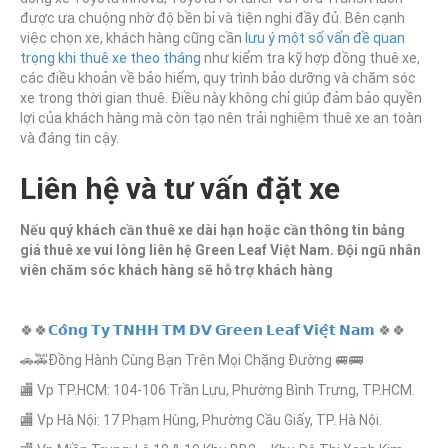
được ưa chuộng nhờ độ bền bỉ và tiện nghi đầy đủ. Bên cạnh
việc chọn xe, khách hàng cũng cần
lưu ý một số vấn đề quan
trọng khi thuê xe theo tháng
như kiểm tra kỹ hợp đồng thuê xe,
các điều khoản về bảo hiểm, quy trình bảo dưỡng và chăm sóc
xe trong thời gian thuê. Điều này không chỉ giúp đảm bảo quyền
lợi của khách hàng mà còn tạo nên trải nghiệm thuê xe an toàn
và đáng tin cậy.
Liên hệ và tư vấn đặt xe
Nếu quý khách cần thuê xe dài hạn hoặc cần thông tin bảng
giá thuê xe vui lòng liên hệ Green Leaf Việt Nam. Đội ngũ nhân
viên chăm sóc khách hàng sẽ hỗ trợ khách hàng
🍀🍀
𝗖𝗼̂𝗻𝗴 𝗧𝘆 𝗧𝗡𝗛𝗛 𝗧𝗠 𝗗𝗩 𝗚𝗿𝗲𝗲𝗻 𝗟𝗲𝗮𝗳 𝗩𝗶𝗲̣̂𝘁 𝗡𝗮𝗺
🍀🍀
🚗🚕Đồng Hành Cùng Bạn Trên Mọi Chặng Đường 🚐🚌
🏬 Vp TP.HCM: 104-106 Trần Lựu, Phường Bình Trưng, TP.HCM.
🏬 Vp Hà Nội: 17 Phạm Hùng, Phường Cầu Giấy, TP. Hà Nội.