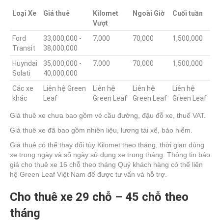
Loại Xe
Giá thuê
Kilomet
Ngoài Giờ
Cuối tuần
Vượt
Ford
33,000,000 -
7,000
70,000
1,500,000
Transit
38,000,000
Huyndai
35,000,000 -
7,000
70,000
1,500,000
Solati
40,000,000
Các xe
Liên hệ Green
Liên hệ
Liên hệ
Liên hệ
khác
Leaf
Green Leaf
Green Leaf
Green Leaf
Giá thuê xe chưa bao gồm vé cầu đường, đậu đỗ xe, thuế VAT.
Giá thuê xe đã bao gồm nhiên liệu, lương tài xế, bảo hiểm.
Giá thuê có thể thay đổi tùy Kilomet theo tháng, thời gian dùng
xe trong ngày và số ngày sử dụng xe trong tháng. Thông tin báo
giá cho thuê xe 16 chỗ theo tháng Quý khách hàng có thể liên
hệ Green Leaf Việt Nam để được tư vấn và hỗ trợ.
Cho thuê xe 29 chỗ – 45 chỗ theo
tháng