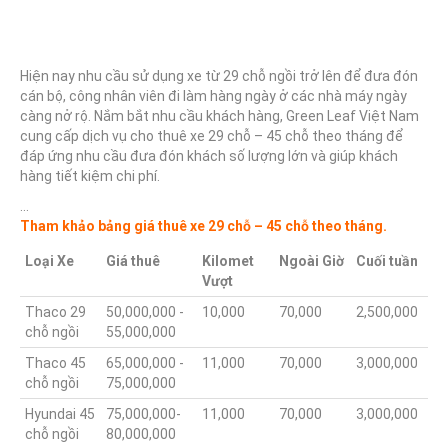
Hiện nay nhu cầu sử dụng xe từ 29 chỗ ngồi trở lên để đưa đón
cán bộ, công nhân viên đi làm hàng ngày ở các nhà máy ngày
càng nở rộ. Nắm bắt nhu cầu khách hàng, Green Leaf Việt Nam
cung cấp dịch vụ cho thuê xe 29 chỗ – 45 chỗ theo tháng để
đáp ứng nhu cầu đưa đón khách số lượng lớn và giúp khách
hàng tiết kiệm chi phí.
…
Tham khảo bảng giá thuê xe 29 chỗ – 45 chỗ theo tháng.
Loại Xe
Giá thuê
Kilomet
Ngoài Giờ
Cuối tuần
Vượt
Thaco 29
50,000,000 -
10,000
70,000
2,500,000
chỗ ngồi
55,000,000
Thaco 45
65,000,000 -
11,000
70,000
3,000,000
chỗ ngồi
75,000,000
Hyundai 45
75,000,000-
11,000
70,000
3,000,000
chỗ ngồi
80,000,000