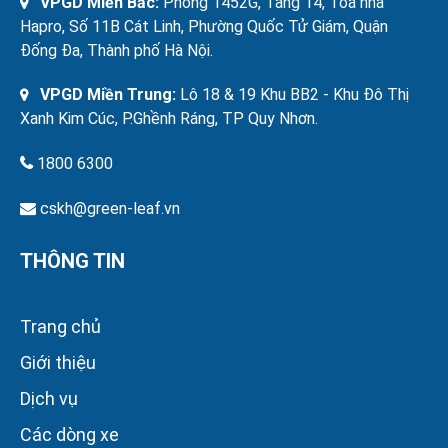
VPGD Miền Bắc:
Phòng 1452G, Tầng 14, Tòa nhà
Hapro, Số 11B Cát Linh, Phường Quốc Tử Giám, Quận
Đống Đa, Thành phố Hà Nội.
VPGD Miền Trung:
Lô 18 & 19 Khu BB2 - Khu Đô Thị
Xanh Kim Cúc, P.Ghềnh Ráng, TP Quy Nhơn.
1800 6300
cskh@green-leaf.vn
THÔNG TIN
Trang chủ
Giới thiệu
Dịch vụ
Các dòng xe