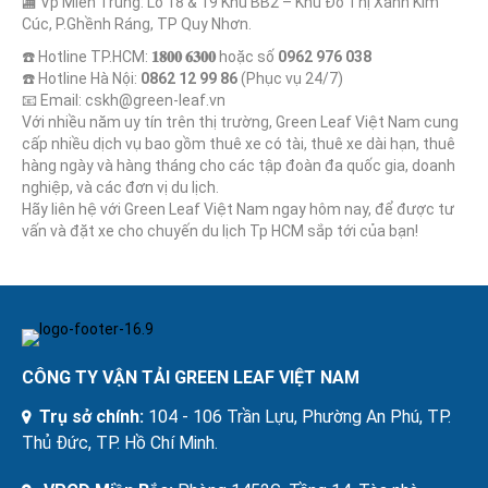
🏬 Vp Miền Trung: Lô 18 & 19 Khu BB2 – Khu Đô Thị Xanh Kim
Cúc, P.Ghềnh Ráng, TP Quy Nhơn.
☎️ Hotline TP.HCM:
𝟏𝟖𝟎𝟎 𝟔𝟑𝟎𝟎
hoặc số
0962 976 038
☎️ Hotline Hà Nội:
0862 12 99 86
(Phục vụ 24/7)
📧 Email: cskh@green-leaf.vn
Với nhiều năm uy tín trên thị trường, Green Leaf Việt Nam cung
cấp nhiều dịch vụ bao gồm thuê xe có tài, thuê xe dài hạn, thuê
hàng ngày và hàng tháng cho các tập đoàn đa quốc gia, doanh
nghiệp, và các đơn vị du lịch.
Hãy liên hệ với Green Leaf Việt Nam ngay hôm nay, để được tư
vấn và đặt xe cho chuyến du lịch Tp HCM sắp tới của bạn!
CÔNG TY VẬN TẢI GREEN LEAF VIỆT NAM
Trụ sở chính:
104 - 106 Trần Lựu, Phường An Phú, TP.
Thủ Đức, TP. Hồ Chí Minh.