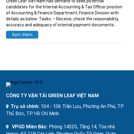
Green Leaf Viet Nam has demand to seek potential
candidates for the Internal Accounting & Tax Officer position
of Accounting & Finance Department, Finance Division with
details as below: Tasks: – Receive, check the reasonability,
accuracy and adequacy of internal payment documents…
Xem thêm
CÔNG TY VẬN TẢI GREEN LEAF VIỆT NAM
Trụ sở chính:
104 - 106 Trần Lựu, Phường An Phú, TP.
Thủ Đức, TP. Hồ Chí Minh.
VPGD Miền Bắc:
Phòng 1452G, Tầng 14, Tòa nhà
Hapro, Số 11B Cát Linh, Phường Quốc Tử Giám, Quận