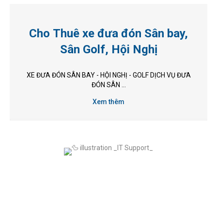
Cho Thuê xe đưa đón Sân bay,
Sân Golf, Hội Nghị
XE ĐƯA ĐÓN SÂN BAY - HỘI NGHỊ - GOLF DỊCH VỤ ĐƯA
ĐÓN SÂN ...
Xem thêm
KẾT NỐI NGAY VỚI GREEN
LEAF VIỆT NAM